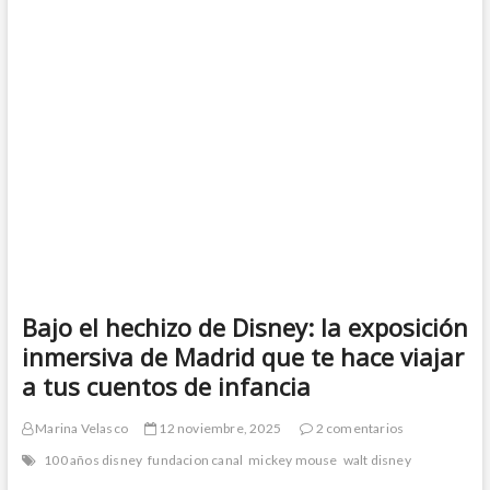
d
e
o
e
b
a
m
o
r
e
g
e
n
k
r
ú
a
m
Bajo el hechizo de Disney: la exposición
inmersiva de Madrid que te hace viajar
a tus cuentos de infancia
Marina Velasco
12 noviembre, 2025
2 comentarios
100 años disney
fundacion canal
mickey mouse
walt disney