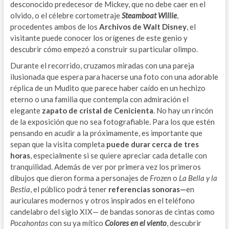
desconocido predecesor de Mickey, que no debe caer en el
olvido, o el célebre cortometraje
Steamboat Willie
,
procedentes ambos de los
Archivos de Walt Disney
, el
visitante puede conocer los orígenes de este genio y
descubrir cómo empezó a construir su particular olimpo.
Durante el recorrido, cruzamos miradas con una pareja
ilusionada que espera para hacerse una foto con una adorable
réplica de un Mudito que parece haber caído en un hechizo
eterno o una familia que contempla con admiración el
elegante
zapato de cristal de Cenicienta
. No hay un rincón
de la exposición que no sea fotografiable. Para los que estén
pensando en acudir a la próximamente, es importante que
sepan que la visita completa
puede durar cerca de
tres
horas
, especialmente si se quiere apreciar cada detalle con
tranquilidad. Además de ver por primera vez los primeros
dibujos que dieron forma a personajes de
Frozen
o
La Bella y la
Bestia
, el público podrá tener
referencias sonoras—
en
auriculares modernos y otros inspirados en el teléfono
candelabro del siglo XIX— de bandas sonoras de cintas como
Pocahontas
con su ya mítico
Colores en el viento
, descubrir