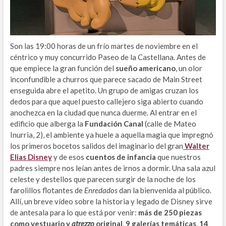
Son las 19:00 horas de un frío martes de noviembre en el
céntrico y muy concurrido Paseo de la Castellana. Antes de
que empiece la gran función del
sueño americano
, un olor
inconfundible a churros que parece sacado de Main Street
enseguida abre el apetito. Un grupo de amigas cruzan los
dedos para que aquel puesto callejero siga abierto cuando
anochezca en la ciudad que nunca duerme. Al entrar en el
edificio que alberga la
Fundación Canal
(calle de Mateo
Inurria, 2), el ambiente ya huele a aquella magia que impregnó
los primeros bocetos salidos del imaginario del gran
Walter
Elias Disney
y de esos
cuentos de infancia
que nuestros
padres siempre nos leían antes de irnos a dormir. Una sala azul
celeste y destellos que parecen surgir de la noche de los
farolillos flotantes de
Enredados
dan la bienvenida al público.
Allí, un breve vídeo sobre la historia y legado de Disney sirve
de antesala para lo que está por venir:
más de 250 piezas
como vestuario y
atrezzo
original
,
9 galerías temáticas
,
14