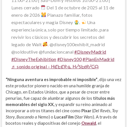
11:00–21:00 | Sáb–Dom y festivos 10:00–21:00 |
Lunes cerrado
Del 1 de octubre de 2025 al 11 de
enero de 2026
Planazo familiar, fotos
espectaculares y magia Disney
.
Una
experiencia única, solo por tiempo limitado, para
revivir los clásicos y descubrir los secretos del
legado de Walt
. @disney100exhibit_madrid
@soldoutlive @fundacioncanal
#DisneyMadrid
#DisneyTheExhibition
#Disney100
#PlanEnMadrid
♬ sonido original – ᕼᘿᖶᘿᖇᓍ ᕼᓰSᖶéᖇᓰᑢᗩ
“Ninguna aventura es improbable ni imposible”
, dijo una vez
este productor pionero nacido en una humilde granja de
Chicago, en Estados Unidos, que a pesar de crecer entre
penurias, fue capaz de alumbrar algunos de los
títulos más
memorables del siglo XX,
y expandir su reino animado al
incorporar a otros titanes del cine como
Pixar
(
Del Revés
,
Toy
Story
,
Buscando a Nemo
) o
LucasFilm
(
Star Wars
). A través de
bocetos reales y diapositivas del conejo
Oswald
, el